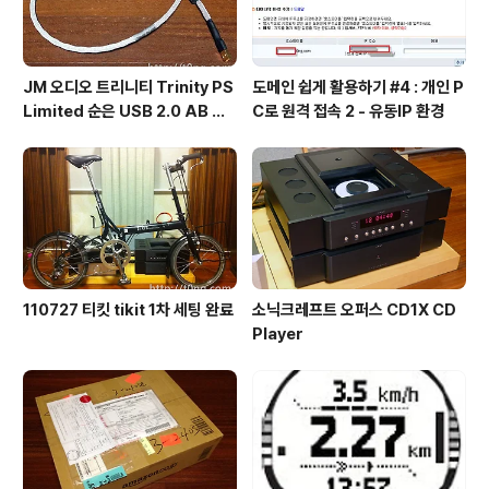
JM 오디오 트리니티 Trinity PS
도메인 쉽게 활용하기 #4 : 개인 P
Limited 순은 USB 2.0 AB 케
C로 원격 접속 2 - 유동IP 환경
이블
110727 티킷 tikit 1차 세팅 완료
소닉크레프트 오퍼스 CD1X CD
Player