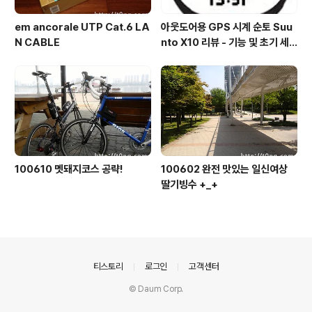
em ancorale UTP Cat.6 LA
아웃도어용 GPS 시계 순토 Suu
N CABLE
nto X10 리뷰 - 기능 및 초기 세
팅 편
100610 멧돼지코스 공략!
100602 완전 맛있는 일신여상
딸기빙수 +_+
의안내
티스토리
로그인
고객센터
© Daum Corp.