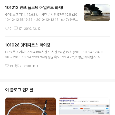
101212 반포 플로팅 아일랜드 화재!
글 내용
GPS 로그 거리 : 19.63 km 시간 : 1시간 57분 10초 (20
10-12-12 15:19:33 ~ 2010-12-12 17:16:47) 평균
속도 : 10.05 km/h 평균 케이던스 : 51 rpm 평균 심박 :
0
17
2010. 12. 12.
51 rpm 꽤 추운 날이었다. 최근 프로젝트때문에 바빠서
운동을 잘 못하고 있었고 기온이 영상이라는 말을 듣고 적
당히 따땃하게 입고 반포 쪽으로 향했다. 반포 도착해서 잠
101026 멧돼지코스 라이딩
수교 넘어갔다가 되돌아와서 반미니로 향하고.. 반미니에
글 내용
도착하니 아는 분 와 계시길레 이야기 좀 하고 있던 중, 저
GPS 로그 거리 : 77.04 km 시간 : 3시간 26분 19초 (2010-10-24 17:40:
쪽 횡단보도 건너편에서 연기가 모락모락 올라오는 것이
38 ~ 2010-10-24 22:37:49) 평균 속도 : 22.4 km/h 평균 케이던스 : 54
보였다. 아무리 봐도 그냥 불 피워놓은 수준이 아닌 시커먼
rpm 평균 심박 : 148 pm 달리고 싶었던 날 얼마만인지.. 프로젝트 하나 시작
연기가 무럭무럭 올라오는 것으로 보아 뭔가 큰 불이났구
13
2
2010. 11. 1.
한 이후 평일 야간근무는 기본이고 주말 철야 근무까지 겹쳐서 자전거 타는 일
나 싶어 연기가 나는 방향으로 이동..
이 정말 쉽지 않게 되었다. 간만에 시간이 좀 나고 해서 혼자서 좀 달려봤는데 로
그기록을 보니 생각보다 채력이 많이 떨어지지는 않았나보다. 이미 로그 기록상
에 남아있는 날짜가 일주일이 지났는데 이제서야 글을 남기는 이유도 내가 게을
러서가 아니고 일이 너무 바빠서였음을 미리 밝혀둔다. ^^ 모처럼 짬을 내서 팔
이 블로그 인기글
당을 거쳐 남한산성 언덕을 올라가며 느껴지..