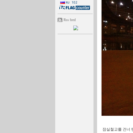
Rss feed
잠실철교를 건너 