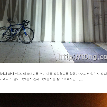
서 잠쉬 쉬고.. 마표대교를 건넌 다음 잠실철교를 향했다. 어찌된 일인지 갈 
이었다. 느낌이 그랬는지 진짜 그랬는지는 잘 모르겠지만.. -_-;;