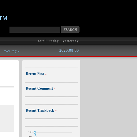
m™
total
today
yesterday
2026.08.06
크
Recent Post
»
Recent Comment
»
Recent Trackback
»