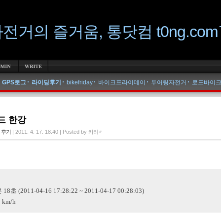
전거의 즐거움, 통닷컴 t0ng.co
gs »
GPS로그
라이딩후기
bikefriday
바이크프라이데이
투어링자전거
로드바이
 드 한강
 후기
|
2011. 4. 17. 18:40
|
Posted by
카리♂
18초 (2011-04-16 17:28:22 ~ 2011-04-17 00:28:03)
8 km/h