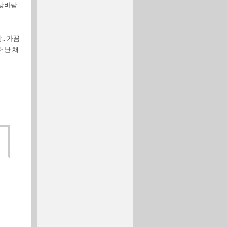
 맞바람
. 가끔
어난 채