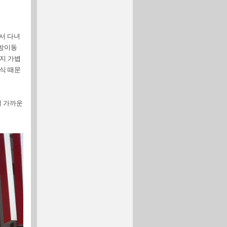
서 다녀
 방이동
지 가볍
식 때문
에 가까운