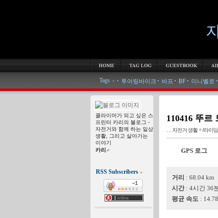
자
TAG LOG
GUESTBOOK
ADMIN
WRITE
Tags
more ta
투어링바이크
바프
BF
미니벨로
»
클라이머가 되고 싶은 스
110416 뚜르
프린터 카리의 블로그 -
자전거와 함께 하는 일상
… 자전거 생활〃/라이딩
생활, 그리고 살아가는
이야기
카리♂
GPS 로그
RSS Subscribers
»
거리
: 68.04 km
시간
: 4시간 36분 
평균 속도
: 14.7