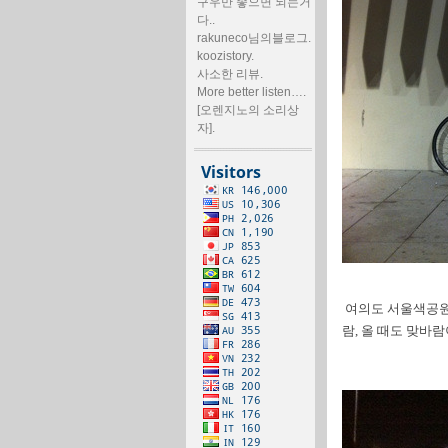
구우만 좋으면 되는거
다..
rakuneco님의블로그.
koozistory.
사소한 리뷰.
More better listen….
[오렌지노의 소리상
자].
여의도 서울색공원에
람, 올 때도 맞바람