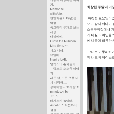
카통의 세상사는 이야
기.
화창한 주말 라이
Memorise....
withVelo.
화창한 토요일이었다
한일커플의 B(秘)급
여행.
오고 잠시 쉬다가 
동그라미 두개로 보는
소금구이집에서 가
세상.
게 마실 라이딩을 
태뉘베베.
에 나중에 합류한 
Cross the Rubicon.
Мир Луны~*.
서호 세상.
그대로 마무리하기 
슈발베.
약간 오버 페이스로
Inspire LAB.
알렉스의 혼자놀기.
림쓰의 소소한 이야
기.
서른 살, 모든 것을 다
시 시작하….
용이아범의 호기심~!!.
minutes.kr by
JC_p….
배가스키 놀이터.
Ascetic. 어셔껌파니.
껌팔….