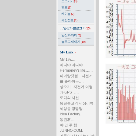
소스기기
(3)
엠프
(1)
케이블
(2)
세팅정보
(1)
… 일상과 블로그〃
(15)
일상과 재미
(5)
블로그 이야기
(10)
My Link
»
My 1%....
머니야 머니야.
Hermoney's life...….
피아랑닷컴 :: 자전거
를 좋아하는….
상오기 : 자전거 여행
과 GPS~….
토디의 시선.
못된준코의 세상리뷰.
세상을 땅땅땅.
Idea Factory.
동원君....
야 간 주 행.
JUNHO.COM.