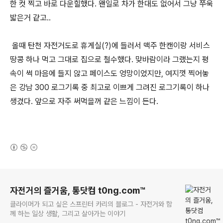
한 컷 찍고 바로 다운힐했다. 왠일로 차가 한대도 없어서 그냥 쭈욱
밟은거 같고..
올때 탄천 자전거도로 휴게실(?)에 들러서 맥주 한캔이랑 서비스
땅콩 하나 먹고 그대로 집으로 철수했다. 맞바람이라 그랬는지 평
속이 썩 마음에 들지 않고 페이스도 엉망이었지만, 여지껏 찍어놓
은 강남 300 로그기록 중 최고로 이쁘게 그려진 로그기록이 하나
생겼다. 앞으로 자주 써먹을꺼 같은 느낌이 든다.
(새창열림)
로그 정보
자전거의 즐거움, 통닷컴 t0ng.com™
클라이머가 되고 싶은 스프린터 카리의 블로그 - 자전거와 함
께 하는 일상 생활, 그리고 살아가는 이야기