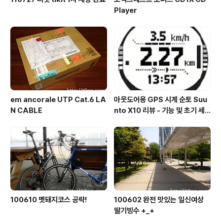
Player
em ancorale UTP Cat.6 LA
아웃도어용 GPS 시계 순토 Suu
N CABLE
nto X10 리뷰 - 기능 및 초기 세
팅 편
100610 멧돼지코스 공략!
100602 완전 맛있는 일신여상
딸기빙수 +_+