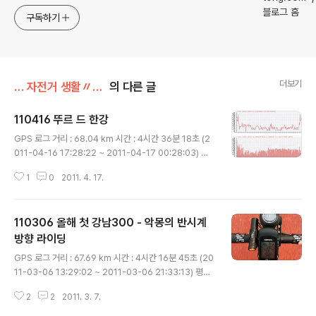
구독하기
더보기
… 자전거 생활〃/라이딩 후기
의 다른 글
110416 뚜르 드 한강
글 내용
GPS 로그 거리 : 68.04 km 시간 : 4시간 36분 18초 (2
011-04-16 17:28:22 ~ 2011-04-17 00:28:03) 평
균 속도 : 14.78 km/h 화창한 주말 라이딩 화창한 토요일
1
0
2011. 4. 17.
이었다. 여의도에는 벗꽃 구경하는 사람들로 터져 나가고..
점심때 친구 결혼식 있어서 다녀오고 잠시 쉬다가 잠시 쉬
다가 자장구 타러 나왔다. 올림픽공원쪽으로 이동해서 사
110306 올해 첫 강남300 - 악몽의 반시계
람들 좀 만나고 방이동 소금구이집에서 가볍게 저녁 식사
를 마치고 신천의 커피샵으로 이동하여 이야기 좀 하다가
방향 라이딩
글 내용
반포까지 가볍게 마실 라이딩을 하는 것으로 마무리했다.
GPS 로그 거리 : 67.69 km 시간 : 4시간 16분 45초 (20
원래 아침 6시반까지 여의도에서 만나기로 했지만 결혼식
11-03-06 13:29:02 ~ 2011-03-06 21:33:13) 평균
때문에 나중에 합류한 케이스.. 그대로 마무리하기 뭔가 아
속도 : 15.82 km/h 제대로된 힐클라임을 해 보자. 올해들
쉬웠다. 그대로 뜨루 드 한강(TDH) 코스를 돌기로 ..
2
2
2011. 3. 7.
어 제대로된 힐클라임을 한 적이 없어서, 강남300을 한번
올라가자고 마음먹고 있다가.. 마음을 굳히고 가는 것으로