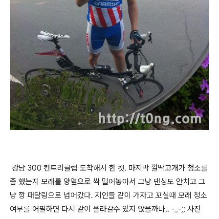
강남 300 컨트리클럽 도착해서 한 컷. 마지막 깔딱고개가 청소를
좀 했는지 모래를 양옆으로 싹 밀어놓아서 그냥 댄싱도 안치고 그
냥 깡 패달링으로 넘어갔다. 지인들 같이 가자고 꼬실때 모래 청소
여부를 어필하면 다시 같이 올라갈수 있지 않을까나.. -_-;; 사진