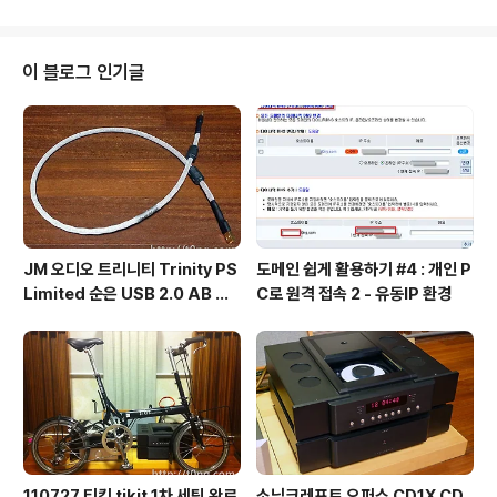
결정했다. 혹여 같이가실 분 있을까 싶어서 트위터쪽에 올
렸는데 안 계셔서 그냥 혼자 달리기로 했다. ^^ 사실 혼자
가는 것이 제일 속편하고 속도 맞추기도 좋기는 하다. 점심
이 블로그 인기글
먹고 슬슬 출발.. 대충 요런 페이스로 계속 간 것 같다. 맞바
람도 은근 심해서 더 빠르게 가면 퍼질꺼같아서 말았다. 가
도 가도 끝없이 느껴지는 강남300 가는 길.. 실제로 그리
긴 편은 아니지만 은근 지..
JM 오디오 트리니티 Trinity PS
도메인 쉽게 활용하기 #4 : 개인 P
Limited 순은 USB 2.0 AB 케
C로 원격 접속 2 - 유동IP 환경
이블
110727 티킷 tikit 1차 세팅 완료
소닉크레프트 오퍼스 CD1X CD