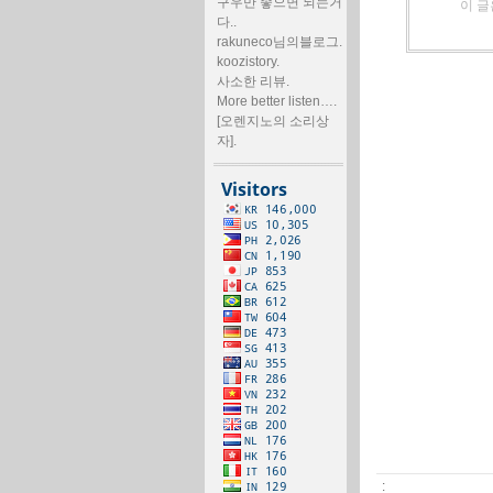
구우만 좋으면 되는거
이 글
다..
rakuneco님의블로그.
koozistory.
사소한 리뷰.
More better listen….
[오렌지노의 소리상
자].
: