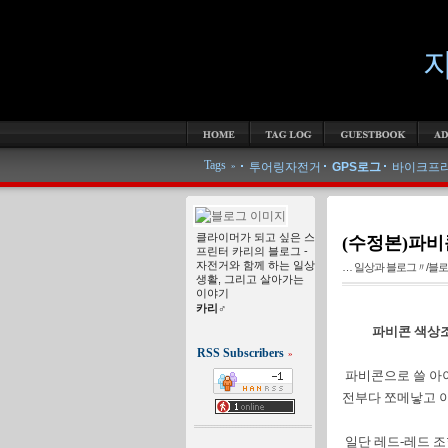
자
TAG LOG
GUESTBOOK
ADMIN
WRITE
Tags
more ta
투어링자전거
GPS로그
바이크프
»
클라이머가 되고 싶은 스
(수정본)파비
프린터 카리의 블로그 -
자전거와 함께 하는 일상
… 일상과 블로그〃/블
생활, 그리고 살아가는
이야기
카리♂
파비콘 색상조
RSS Subscribers
»
파비콘으로 쓸 아이
전부다 쪼메낳고 이
일단 레드-레드 조