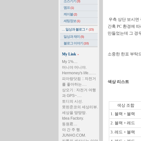
소스기기
(3)
엠프
(1)
케이블
(2)
우측 상단 보시면 
세팅정보
(1)
간혹 PC 환경에 
… 일상과 블로그〃
(15)
만들었는데 그 경우
일상과 재미
(5)
블로그 이야기
(10)
소중한 한표 부탁드
My Link
»
My 1%....
머니야 머니야.
Hermoney's life...….
피아랑닷컴 :: 자전거
색상 리스트
를 좋아하는….
상오기 : 자전거 여행
과 GPS~….
토디의 시선.
색상 조합
못된준코의 세상리뷰.
세상을 땅땅땅.
1. 블랙 + 블랙
Idea Factory.
2. 블랙 + 레드
동원君....
야 간 주 행.
3. 레드 + 블랙
JUNHO.COM.