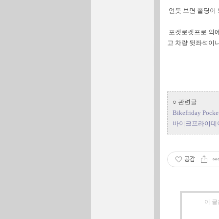
언듯 보면 폴딩이 
포켓로켓프로 외에
고 차량 뒷좌석이나
○ 관련글
Bikefriday Pocke
바이크프라이데이
공감
이 글