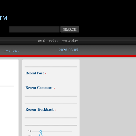
m™
total
today
yesterday
2026.08.05
프
Recent Post
»
Recent Comment
»
Recent Trackback
»