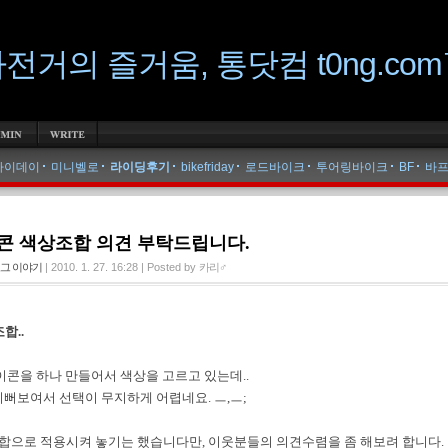
전거의 즐거움, 통닷컴 t0ng.co
gs »
라이데이
미니벨로
라이딩후기
bikefriday
로드바이크
투어링바이크
BF
바
콘 색상조합 의견 부탁드립니다.
로그 이야기
|
2010. 1. 27. 16:28
|
Posted by
카리♂
합..
콘을 하나 만들어서 색상을 고르고 있는데..
뻐보여서 선택이 무지하게 어렵네요. ㅡ,ㅡ;
합으로 적용시켜 놓기는 했습니다만, 이웃분들의 의견수렴을 좀 해보려 합니다.