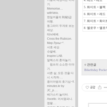
카통의 세상사는 이야
4. 레드 + 레드
기.
5. 화이트 + 블렉
Memorise....
withVelo.
6. 화이트 + 레드
한일커플의 B(秘)급
7. 화이트 + 화이
여행.
동그라미 두개로 보는
8. 옐로우 + 옐로
세상.
태뉘베베.
Cross the Rubicon.
Мир Луны~*.
서호 세상.
슈발베.
Inspire LAB.
알렉스의 혼자놀기.
림쓰의 소소한 이야
○ 관련글
기.
Bikefriday Pocke
서른 살, 모든 것을 다
시 시작하….
용이아범의 호기심~!!.
minutes.kr by
공감
JC_p….
배가스키 놀이터.
Ascetic. 어셔껌파니.
껌팔….