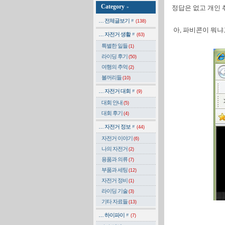
Category
정답은 없고 개인
»
… 전체글보기〃
(138)
아, 파비콘이 뭐냐
… 자전거 생활〃
(63)
특별한 일들
(1)
라이딩 후기
(50)
여행의 추억
(2)
볼꺼리들
(10)
… 자전거 대회〃
(9)
대회 안내
(5)
대회 후기
(4)
… 자전거 정보〃
(44)
자전거 이야기
(6)
나의 자전거
(2)
용품과 의류
(7)
부품과 세팅
(12)
자전거 정비
(1)
라이딩 기술
(3)
기타 자료들
(13)
… 하이파이〃
(7)